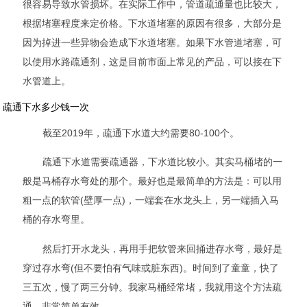
很容易导致水管损坏。在实际工作中，管道疏通量也比较大，
根据堵塞程度来定价格。下水道堵塞的原因有很多，大部分是
因为掉进一些异物会造成下水道堵塞。如果下水管道堵塞，可
以使用水路疏通剂，这是目前市面上常见的产品，可以接在下
水管道上。
疏通下水多少钱一次
截至2019年，疏通下水道大约需要80-100个。
疏通下水道需要疏通器，下水道比较小。其实马桶堵的一
般是马桶存水弯处的那个。最好也是最简单的方法是：可以用
粗一点的软管(壁厚一点)，一端套在水龙头上，另一端插入马
桶的存水弯里。
然后打开水龙头，再用手把软管来回捅进存水弯，最好是
穿过存水弯(但不要怕有气味或脏东西)。时间到了童童，快了
三五次，慢了两三分钟。我家马桶经常堵，我就用这个方法疏
通。非常简单有效。