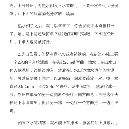
高。十分钟后，将热水倒入下水道即可。不要一次全倒，慢慢
倒，让下面的堵塞物充分溶解，填满。
热水倒了之后，就可以试试了。你会发现下水道被打开
了。哈，是不是超级简单？让我们立即行动吧。下水道打开
后，不求人也将被打开。
2.先自己看，但是注意PVC或者铸铁的。在街边小摊上买
一个2米的管道挖泥船，在头部2cm处弯曲，放水，在出水口
伸入挖泥船，边摇边伸入，然后在进水口边放水边伸入挖泥
船。可以反复做！同时，以后每隔一周就要疏浚一次。找一根
直径0.5-1mm，长度3-4m的铁丝。从中间对折，然后拧成一
股。然后在单头的另一边把两个头往不同方向弯，再把这个头
伸到下水管道里，抓住另一端，一边往一个方向拧，一边往里
走。
如果下水道堵塞，就不能正常排水，很容易沾上脏东西，